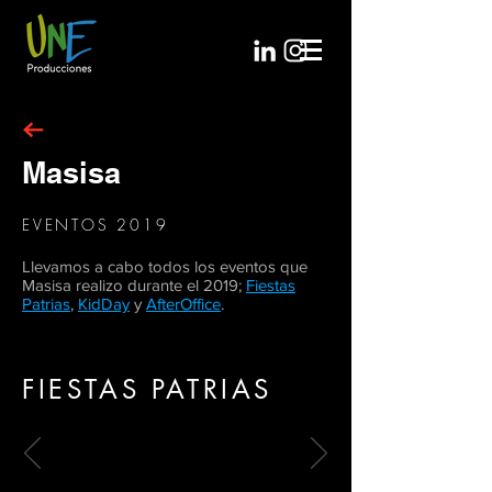
Masisa
EVENTOS 2019
Llevamos a cabo todos los eventos que
Masisa realizo durante el 2019;
Fiestas
Patrias
,
KidDay
y
AfterOffice
.
FIESTAS PATRIAS